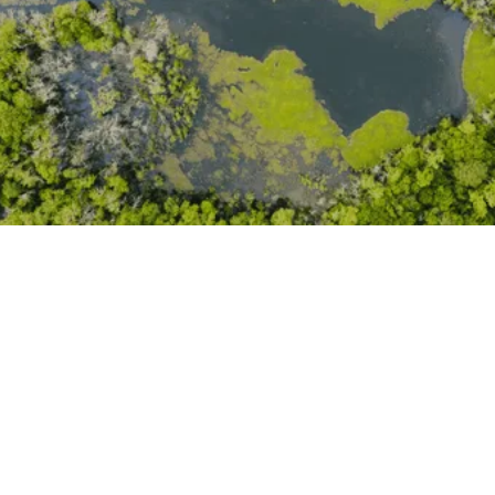
News
Risk
Energy
Future Climate
Technical Docs
Videos
View all