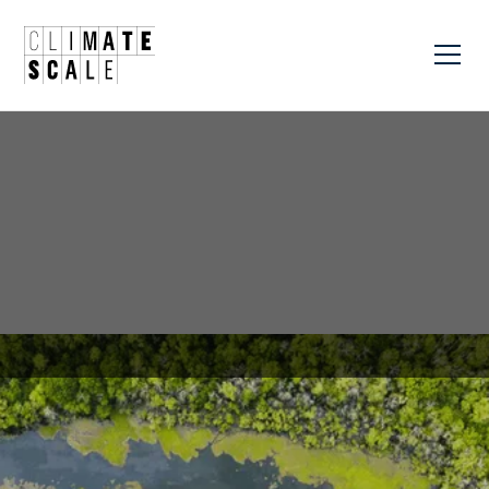
Providing knowledge and guidance in the field of
climate science.