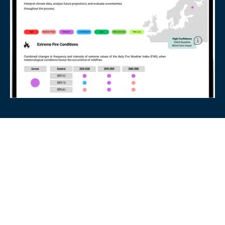
Climate Scenario
Planning
In-depth Analysis